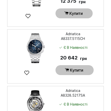
12 375
грн
Купити
Adriatica
A8337.5115CH
Є В Наявності
20 642
грн
Купити
Adriatica
A8328.5217SA
Є В Наявності