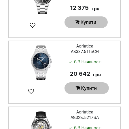
12 375
грн
Купити
Adriatica
A8337.5115CH
Є В Наявності
20 642
грн
Купити
Adriatica
A8328.5217SA
Є В Наявності