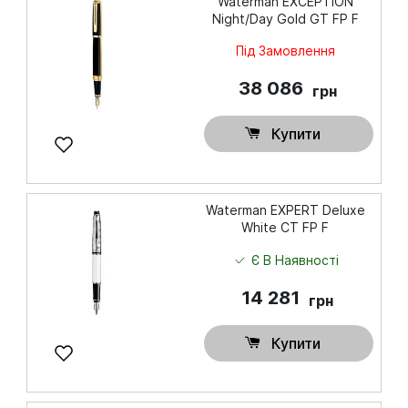
Waterman EXCEPTION
Night/Day Gold GT FP F
Під Замовлення
38 086
грн
Купити
Waterman EXPERT Deluxe
White CT FP F
Є В Наявності
14 281
грн
Купити