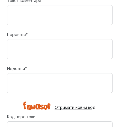
Текст коментаря
*
Переваги
*
Недоліки
*
Отримати новий код
Код перевірки