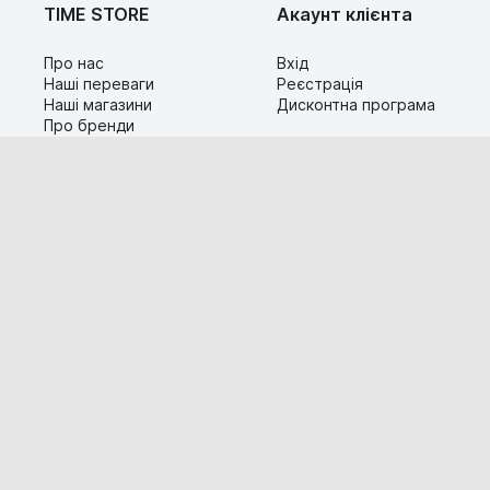
TIME STORE
Акаунт клієнта
Про нас
Вхід
Наші переваги
Реєстрація
Наші магазини
Дисконтна програма
Про бренди
Контакти
Сервіс
Допомога
Гарантія та повернення
Карта сайту
Доставка і оплата
Популярні питання
Технічна інформація