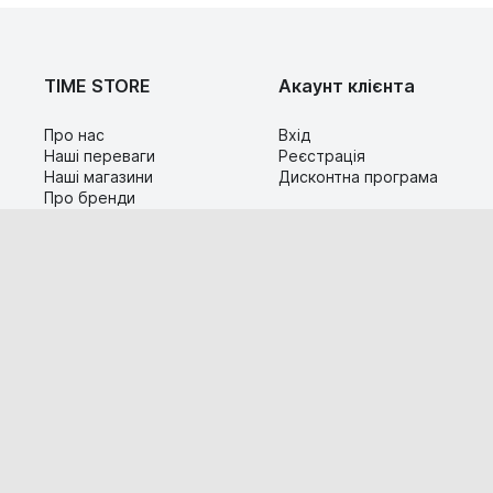
TIME STORE
Акаунт клієнта
Про нас
Вхід
Наші переваги
Реєстрація
Наші магазини
Дисконтна програма
Про бренди
Контакти
Сервіс
Допомога
Гарантія та повернення
Карта сайту
Доставка і оплата
Популярні питання
Технічна інформація