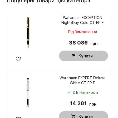
Популярні товари цієї категорії
Waterman EXCEPTION
Night/Day Gold GT FP F
Під Замовлення
38 086
грн
Купити
Waterman EXPERT Deluxe
White CT FP F
Є В Наявності
14 281
грн
Купити