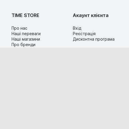
TIME STORE
Акаунт клієнта
Про нас
Вхід
Наші переваги
Реєстрація
Наші магазини
Дисконтна програма
Про бренди
Контакти
Сервіс
Допомога
Гарантія та повернення
Карта сайту
Доставка і оплата
Популярні питання
Технічна інформація