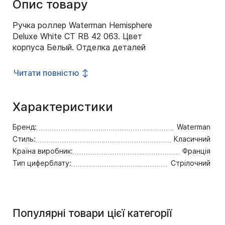
Опис товару
Ручка роллер Waterman Hemisphere
Deluxe White CT RB 42 063. Цвет
корпуса Белый. Отделка деталей
Родиево-палладиевая. Материал
покрытия Глянцевый лак. Цвет
Читати повністю ↕
колпачка Металлический.
Механизм Колпачок. Материал
корпуса Латунь.
Характеристики
Бренд:
Waterman
Стиль:
Класичний
Країна виробник:
Франція
Тип циферблату:
Стрілочний
Популярні товари цієї категорії