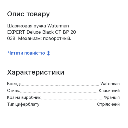
Опис товару
Шариковая ручка Waterman
EXPERT Deluxe Black CT BP 20
038. Механизм: поворотный.
Упаковка: фирменная коробка
синего цвета с золотыми буквами
Читати повністю ↕
логотипа. Особенности:
оригинальная гравировка в виде
поперечных колец на колпачке.
Характеристики
Цвет: черный, хром. Состав
корпуса: ювелирная латунь.
Бренд:
Waterman
Детали дизайна: лак, хром.
Стиль:
Класичний
Способ заправки: стандартный
Країна виробник:
Франція
стержень.
Тип циферблату:
Стрілочний