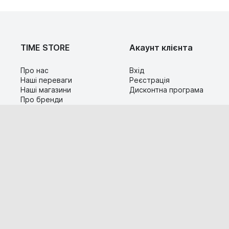
TIME STORE
Акаунт клієнта
Про нас
Вхід
Наші переваги
Реєстрація
Наші магазини
Дисконтна програма
Про бренди
Контакти
Сервіс
Допомога
Гарантія та повернення
Карта сайту
Доставка і оплата
Популярні питання
Технічна інформація