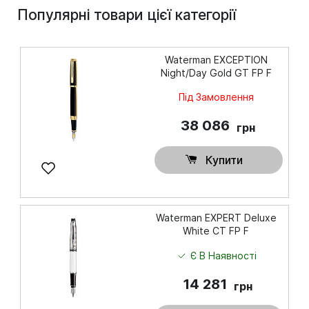
Популярні товари цієї категорії
надпись “Waterman Paris”,
отдельные элементы дизайна –
позолота. Способ заправки:
картриджи Waterman, чернила
Waterman EXCEPTION
Night/Day Gold GT FP F
через конвертер (не
комплектуется). Размер пишущего
Під Замовлення
узла: F.
38 086
грн
Купити
Waterman EXPERT Deluxe
White CT FP F
Є В Наявності
14 281
грн