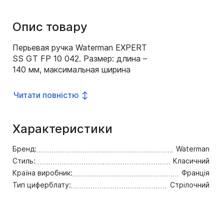
Опис товару
Перьевая ручка Waterman EXPERT
SS GT FP 10 042. Размер: длина –
140 мм, максимальная ширина
(диаметр) – 14,1 мм. Перо: сталь,
частичная позолота 23 K,
Читати повністю ↕
оригинальная гравировка.
Упаковка: фирменная коробка
синего цвета с золотыми буквами
Характеристики
логотипа. Особенности:
утолщенный корпус классического
Бренд:
Waterman
сигарообразного силуэта. Цвет:
Стиль:
Класичний
серебристый/золотой. Состав
Країна виробник:
Франція
корпуса: ювелирная латунь.
Тип циферблату:
Стрілочний
Детали дизайна: сталь с
сатиновым эффектом, широкое
кольцо на колпачке украшено
черной лаковой полоской и имеет