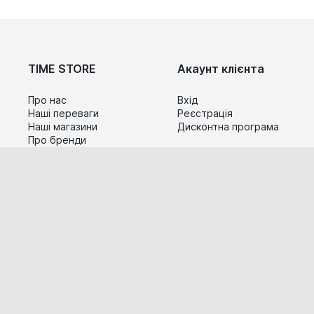
TIME STORE
Акаунт клієнта
Про нас
Вхід
Наші переваги
Реєстрація
Наші магазини
Дисконтна програма
Про бренди
Контакти
Сервіс
Допомога
Гарантія та повернення
Карта сайту
Доставка і оплата
Популярні питання
Технічна інформація