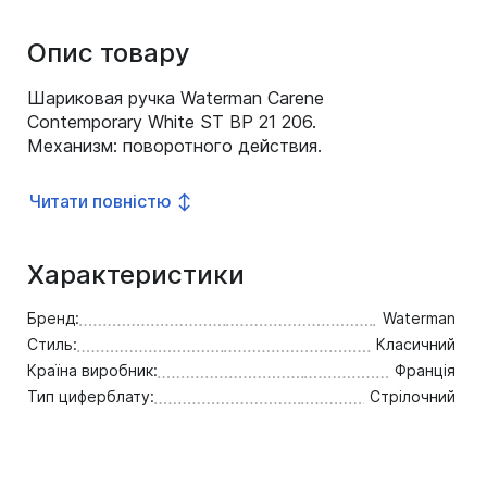
Опис товару
Шариковая ручка Waterman Carene
Contemporary White ST BP 21 206.
Механизм: поворотного действия.
Корпус: ювелирная латунь.
Особенности: используются
Читати повністю ↕
стержни для шариковых ручек
Waterman. Отделка: оригинальная
гравировка и специальное
Характеристики
покрытие PVD на колпачке,
многослойное покрытие
Бренд:
Waterman
высококачественным и особо
Стиль:
Класичний
прочным лаком изумительного
Країна виробник:
Франція
белого цвета бареля,
Тип циферблату:
Стрілочний
“брендованное кольцо”, отдельные
элементы дизайна – посеребрение.
Цвет: белый / серебристый.