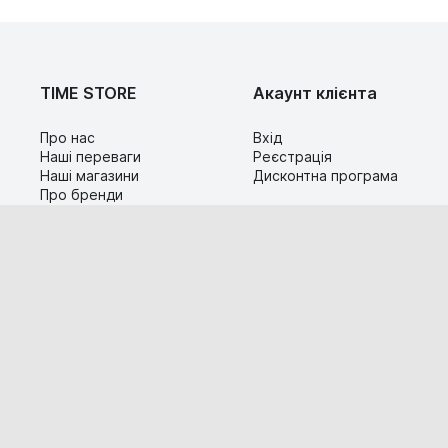
TIME STORE
Акаунт клієнта
Про нас
Вхід
Наші переваги
Реєстрація
Наші магазини
Дисконтна програма
Про бренди
Контакти
Сервіс
Допомога
Гарантія та повернення
Карта сайту
Доставка і оплата
Популярні питання
Технічна інформація