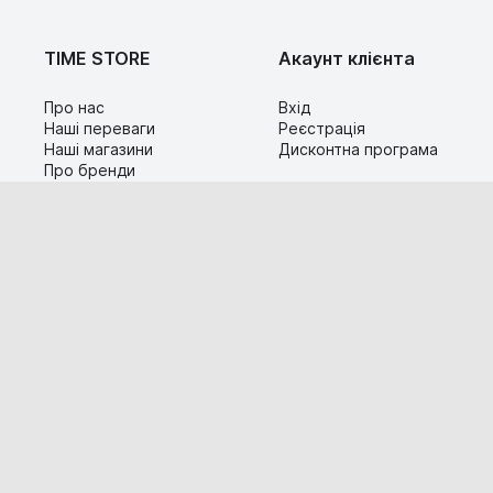
TIME STORE
Акаунт клієнта
Про нас
Вхід
Наші переваги
Реєстрація
Наші магазини
Дисконтна програма
Про бренди
Контакти
Сервіс
Допомога
Гарантія та повернення
Карта сайту
Доставка і оплата
Популярні питання
Технічна інформація