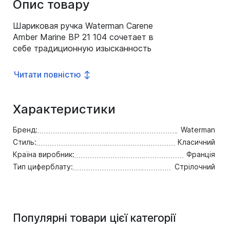
Опис товару
Шариковая ручка Waterman Carene
Amber Marine BP 21 104 сочетает в
себе традиционную изысканность
и элегантный дизайн.
Представленная модель ручки
Читати повністю ↕
изготовлена из латуни и
многократно покрыта сияющим
лаком. Отделка деталей корпуса
Характеристики
позолота. Корпус: многослойное
лаковое покрытие. Механизм:
Бренд:
Waterman
поворотного действия. Отделка:
Стиль:
Класичний
23 К позолота.
Країна виробник:
Франція
Тип циферблату:
Стрілочний
Популярні товари цієї категорії