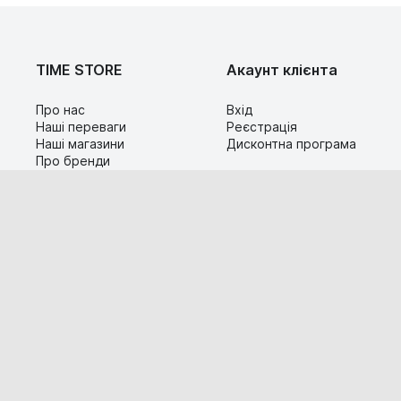
TIME STORE
Акаунт клієнта
Про нас
Вхід
Наші переваги
Реєстрація
Наші магазини
Дисконтна програма
Про бренди
Контакти
Сервіс
Допомога
Гарантія та повернення
Карта сайту
Доставка і оплата
Популярні питання
Технічна інформація