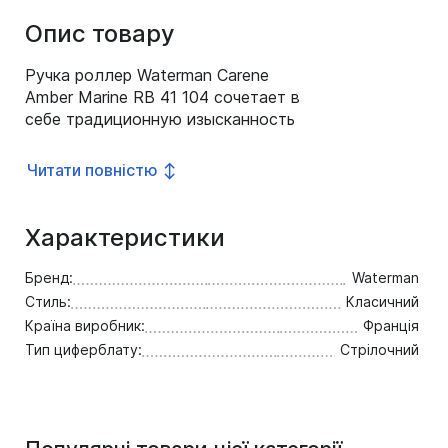
Опис товару
Ручка роллер Waterman Carene
Amber Marine RB 41 104 сочетает в
себе традиционную изысканность
и элегантный дизайн.
Представленная модель ручки
Читати повністю ↕
изготовлена из латуни и
многократно покрыта сияющим
лаком. Отделка деталей корпуса
Характеристики
позолота. Корпус: многослойное
лаковое покрытие. Отделка: 23 К
Бренд:
Waterman
позолота.
Стиль:
Класичний
Країна виробник:
Франція
Тип циферблату:
Стрілочний