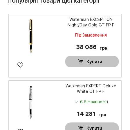
Популярні товари цієї категорії
Waterman EXCEPTION
Night/Day Gold GT FP F
Під Замовлення
38 086
грн
Купити
Waterman EXPERT Deluxe
White CT FP F
Є В Наявності
14 281
грн
Купити