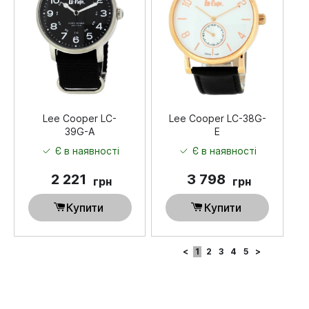
Lee Cooper LC-
Lee Cooper LC-38G-
39G-A
E
Є в наявності
Є в наявності
2 221
3 798
грн
грн
Купити
Купити
<
1
2
3
4
5
>