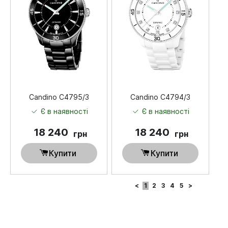
Candino C4795/3
Candino C4794/3
Є в наявності
Є в наявності
18 240
18 240
грн
грн
Купити
Купити
<
1
2
3
4
5
>