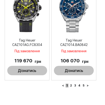
Tag Heuer
Tag Heuer
CAZ101AG.FC8304
CAZ1014.BA0842
Під замовлення
Під замовлення
119 670
106 070
грн
грн
Дізнатись
Дізнатись
<
1
2
3
4
5
>